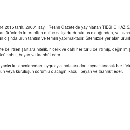
. 15.04.2015 tarih, 29001 sayılı Resmi Gazete'de yayınlanan TIBBİ C
 ürünlerin internetten online satışı durdurulmuş olduğundan, yalnızca
 dışında ürün tanıtım ve temini yapılmaktadır. Sitemizde yer alan ürünl
e belirtilen şartlara nitelik, nicelik ve dahi her türlü belirtilmiş, deği
 rücü kabul, beyan ve taahhüt eder.
 yanlış kullanımlarından, uygulayıcı hatalarından kaynaklanacak her türl
mun veya kuruluşun sorumlu olacağını kabul, beyan ve taahhüt eder.