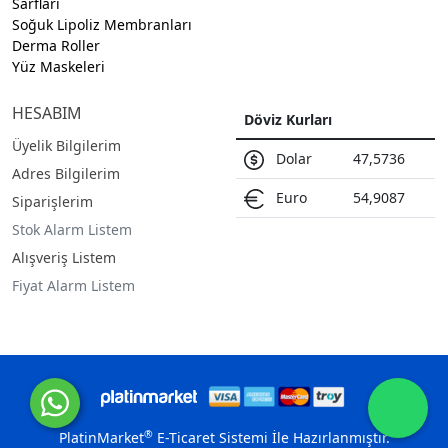
Sarfları
Soğuk Lipoliz Membranları
Derma Roller
Yüz Maskeleri
HESABIM
Döviz Kurları
Üyelik Bilgilerim
Dolar
47,5736
Adres Bilgilerim
Euro
54,9087
Siparişlerim
Stok Alarm Listem
Alışveriş Listem
Fiyat Alarm Listem
®
PlatinMarket
E-Ticaret Sistemi
İle Hazırlanmıştır.