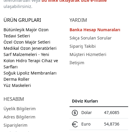
telefonlardan veya
bu linke tıklayarak bize e-maille
ulaşabilirsiniz.
ÜRÜN GRUPLARI
YARDIM
Bütünleşik Majör Ozon
Banka Hesap Numaraları
Tedavi Setleri
Sıkça Sorulan Sorular
Özel Ozon Majör Setleri
Sipariş Takibi
Medikal Ozon Jeneratörleri
Sarf Malzemeleri
- Yeni
Müşteri Hizmetleri
Kolon Hidro Terapi Cihaz ve
İletişim
Sarfları
Soğuk Lipoliz Membranları
Derma Roller
Yüz Maskeleri
HESABIM
Döviz Kurları
Üyelik Bilgilerim
Dolar
47,6085
Adres Bilgilerim
Euro
54,8736
Siparişlerim